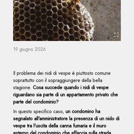
area
Servizi
riservata
Offerti
Superbonus
seguici
su:
19 giugno 2026
Il problema dei nidi di vespe è piuttosto comune
soprattutto con il sopraggiungere della bella
stagione.
Cosa succede quando i nidi di vespe
riguardano sia parte di un appartamento privato che
parte del condominio?
In questo specifico caso,
un condomino ha
segnalato all'amministratore la presenza di un nido di
vespe tra l'uscita della canna fumaria e il muro
esterno del condominio che affaccia sulla strada.