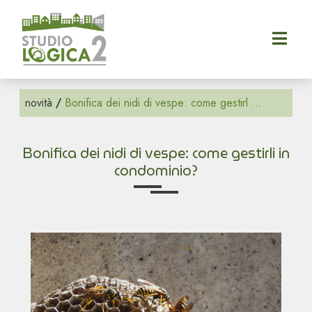
Categorie
Tags
home
REGOLE
110
DI
CIVILE
novità
/
Bonifica dei nidi di vespe: come gestirl ...
azienda
50
CONVIVENZA
90
pronto
RISTRUTTURAZIONI
Bonifica dei nidi di vespe: come gestirli in
intervento
Agevolazioni
E
condominio?
AGEVOLAZIONI
Bonus
richiedi
preventivo
Bonus
110%
partner
Bonus
novità
50%
Bonus
contatti
90%