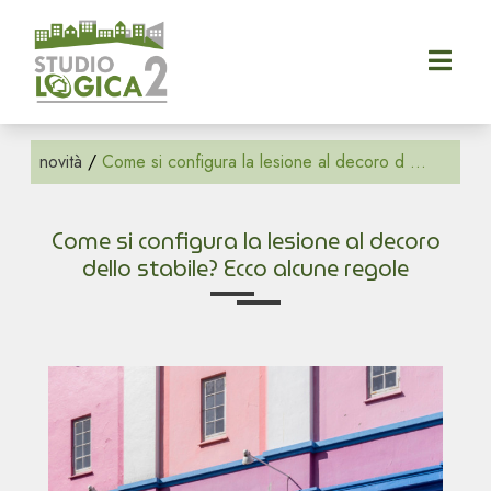
Categorie
Tags
home
REGOLE
110
DI
CIVILE
novità
/
Come si configura la lesione al decoro d ...
azienda
50
CONVIVENZA
90
pronto
RISTRUTTURAZIONI
Come si configura la lesione al decoro
intervento
Agevolazioni
E
dello stabile? Ecco alcune regole
AGEVOLAZIONI
Bonus
richiedi
preventivo
Bonus
110%
partner
Bonus
novità
50%
Bonus
contatti
90%