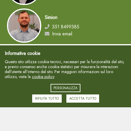
Simion
351 8499385
Invia email
Informativa cookie
Ayoub
Questo sito utilizza cookie tecnici, necessari per la funzionalità del sito,
388 1646818
e previo consenso anche cookie statistici per misurare le interazioni
Invia email
dell'utente all'interno del sito. Per maggiori informazioni sul loro
utilizzo, visita la
cookie policy
.
PERSONALIZZA
Lorena
RIFIUTA TUTTO
ACCETTA TUTTO
344 0463321
Invia email