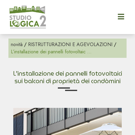
Categorie
Tags
home
REGOLE
110
DI
CIVILE
novità
/
RISTRUTTURAZIONI E AGEVOLAZIONI
/
azienda
50
CONVIVENZA
L’installazione dei pannelli fotovoltaic ...
90
pronto
RISTRUTTURAZIONI
intervento
Agevolazioni
E
L’installazione dei pannelli fotovoltaici
AGEVOLAZIONI
Bonus
richiedi
sui balconi di proprietà dei condòmini
preventivo
Bonus
110%
partner
Bonus
novità
50%
Bonus
contatti
90%