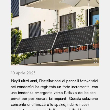
area
Servizi
riservata
Offerti
Superbonus
seguici
su:
10 aprile 2025
Negli ultimi anni, l’installazione di pannelli fotovoltaici
nei condomìni ha registrato un forte incremento, con
una tendenza emergente verso l’utilizzo dei balconi
privati per posizionare tali impianti. Questa soluzione
consente di ottimizzare lo spazio, ridurre i costi