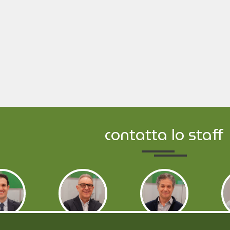
contatta lo staff
rco
Silvano
Fabrizio