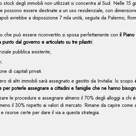
 lo stock degli immobili non utilizzati si concentra al Sud. Nelle 15 g
 che possono essere destinate a un uso residenziale, con dimensione
poli avrebbe a disposizione 7 mila unità, seguita da Palermo, Ro
.
co che può essere riconvertito si sposa perfettamente con
il Piano
 punto dal governo e articolato su tre pilastri:
enziale pubblica esistente;
e;
ne di capitali privati.
ero di altri immobili sarà assegnato e gestito da Invitalia: lo scopo
te per poterle assegnare a cittadini e famiglie che ne hanno bisogn
zzare le procedure e assegnare almeno il 70% degli alloggi a chi è i
i almeno il 30% rispetto ai valori di mercato. Rimane da capire come
 risorse certe per dare il via a questa strategia.