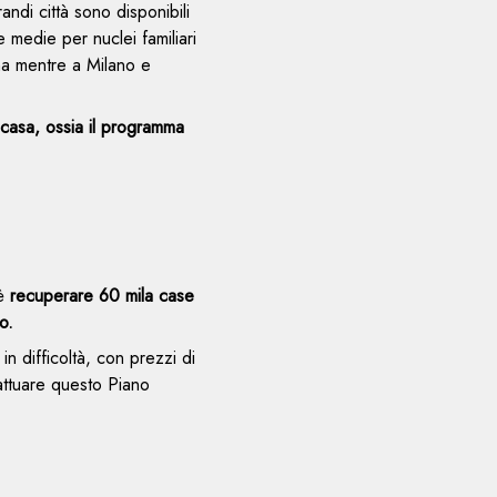
randi città sono disponibili
 medie per nuclei familiari
ma mentre a Milano e
 casa, ossia il programma
 è
recuperare 60 mila case
o.
n difficoltà, con prezzi di
 attuare questo Piano