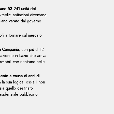
rano 53.241 unità del
eplici abitazioni diventano
 Piano varato dal governo
bili a tornare sul mercato
la Campania
, con più di 12
azioni e in Lazio che arriva
mmobili che rientrano nelle
.
mente a causa di anni di
la sua logica, ossia il non
ssia quello destinato
residenziale pubblica o