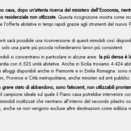
ano casa, dopo un'attenta ricerca del ministero dell'Economia, rient
o residenziale non utilizzate.
Questa ricognizione mostra come molt
re l'offerta abitativa in tempi rapidi grazie agli strumenti del nuovo
.
nti sarà possibile una riconversione di questi immobili così disponi
, solo una parte più piccola richiederanno lavori più consistenti.
ibili si concentrano in particolare in alcune aree:
la più densa è 
ardia con 6.523 unità abitative. Anche in Sicilia troviamo 4.424 abit
i alloggi disponibili anche in Piemonte e in Emilia Romagna: sono i
ni, Province e Città metropolitane, anche ministeri ed enti pubblici
un
grave stato di abbandono, sono fatiscenti, non utilizzabili pronta
il campione ideale sul quale il Piano casa potrebbe intervenire con 
immobili inutilizzati che rientrano all'interno del secondo pilastro o
ale, anche se non vengono escluse altre destinazioni come edilizia 