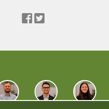
Simion
Ayoub
Lorena